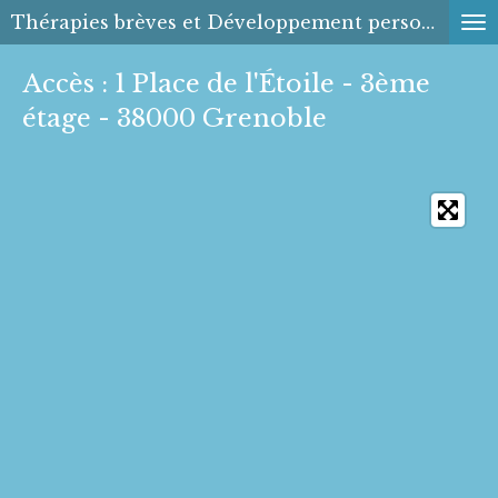
Thérapies brèves et Développement personnel
Passer
au
Accès : 1 Place de l'Étoile - 3ème
contenu
étage - 38000 Grenoble
principal