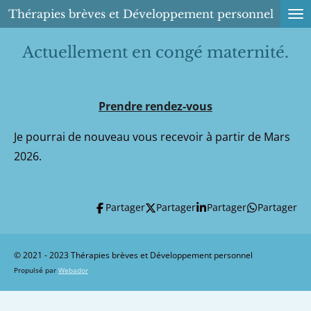
Thérapies brèves et Développement personnel
Passer
au
Actuellement en congé maternité.
contenu
principal
Prendre rendez-vous
Je pourrai de nouveau vous recevoir à partir de Mars
2026.
Partager
Partager
Partager
Partager
© 2021 - 2023 Thérapies brèves et Développement personnel
Propulsé par
Webador